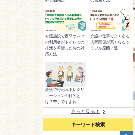
外労働問題
の回避方法
介護施設で夜間オムツ
介護の仕事でよくある
の利用者がトイレでの
人間関係が悪くなるト
排泄を希望した時の対
ラブル原因７選
応方法
介護で行われるレクリ
エーションの目的と
は？苦手ですよね
もっと見る！
キーワード検索