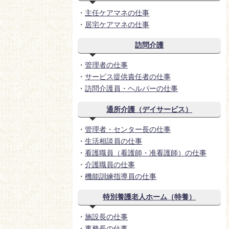
・
主任ケアマネの仕事
・
居宅ケアマネの仕事
訪問介護
・
管理者の仕事
・
サービス提供責任者の仕事
・
訪問介護員・ヘルパーの仕事
通所介護（デイサービス）
・
管理者・センター長の仕事
・
生活相談員の仕事
・
看護職員（看護師・准看護師）の仕事
・
介護職員の仕事
・
機能訓練指導員の仕事
特別養護老人ホーム（特養）
・
施設長の仕事
・
事務長の仕事