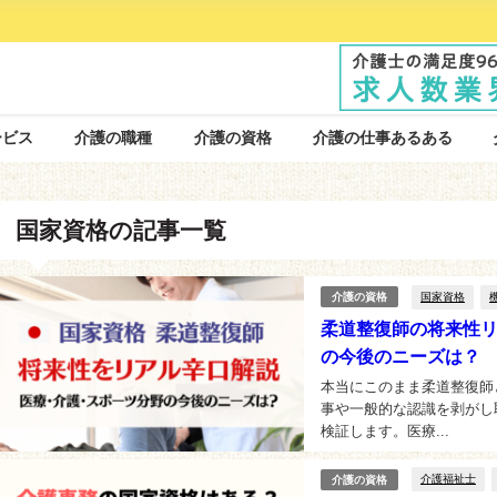
ービス
介護の職種
介護の資格
介護の仕事あるある
国家資格の記事一覧
国家資格
介護の資格
柔道整復師の将来性
の今後のニーズは？
本当にこのまま柔道整復師
事や一般的な認識を剥がし
検証します。医療...
介護福祉士
介護の資格