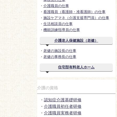
・
介護職員の仕事
・
看護職員（看護師・准看護師）の仕事
・
施設ケアマネ（介護支援専門員）の仕事
・
生活相談員の仕事
・
機能訓練指導員の仕事
介護老人保健施設（老健）
・
老健の施設長の仕事
・
老健の事務長の仕事
住宅型有料老人ホーム
介護の資格
・
認知症介護基礎研修
・
介護職員初任者研修
・
介護職員実務者研修