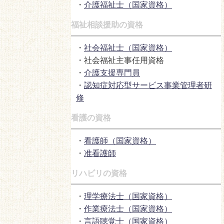
・
介護福祉士（国家資格）
福祉相談援助の資格
・
社会福祉士（国家資格）
・社会福祉主事任用資格
・
介護支援専門員
・
認知症対応型サービス事業管理者研
修
看護の資格
・
看護師（国家資格）
・
准看護師
リハビリの資格
・
理学療法士（国家資格）
・
作業療法士（国家資格）
・
言語聴覚士（国家資格）