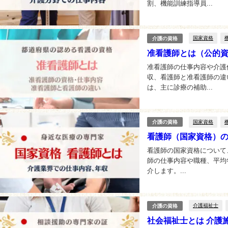
割、機能訓練指導員...
国家資格
介護の資格
准看護師とは（公的
准看護師の仕事内容や介護
収、看護師と准看護師の違
は、主に診療の補助...
国家資格
介護の資格
看護師（国家資格）
看護師の国家資格について
師の仕事内容や職種、平均
介します。...
介護福祉士
介護の資格
社会福祉士とは 介護