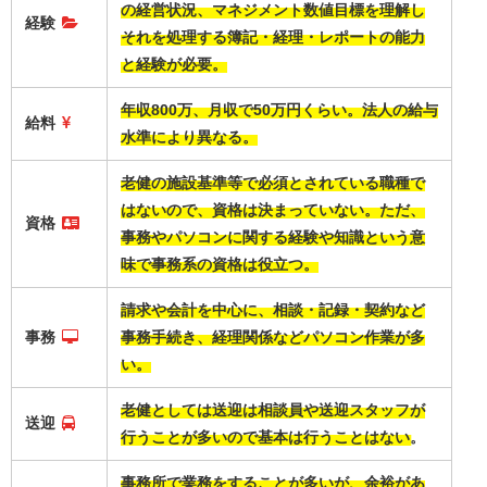
の経営状況、マネジメント数値目標を理解し
経験
それを処理する簿記・経理・レポートの能力
と経験が必要。
年収800万、月収で50万円くらい。法人の給与
給料
水準により異なる。
老健の施設基準等で必須とされている職種で
はないので、資格は決まっていない。ただ、
資格
事務やパソコンに関する経験や知識という意
味で事務系の資格は役立つ。
請求や会計を中心に、相談・記録・契約など
事務
事務手続き、経理関係などパソコン作業が多
い。
老健としては送迎は相談員や送迎スタッフが
送迎
行うことが多いので基本は行うことはない。
事務所で業務をすることが多いが、余裕があ