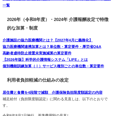
一覧
2026年（令和8年度）・2024年 介護報酬改定で特徴
的な加算・制度
介護施設の協力医療機関とは？【2027年4月に義務化】
協力医療機関連携加算とは？単位数・算定要件・厚労省Q&A
高齢者虐待防止措置未実施減算の算定要件
【2026年版】科学的介護情報システム「LIFE」とは
個別機能訓練加算（Ⅰ）サービス種別ごとの単位数・算定要件
利用者負担軽減の仕組みの改定
居住費と食費を4段階で減額 介護保険負担限度額認定の内容
補足給付（負担限度額認定）に関わる見直しは、以下のとおりで
す。
令和6年8月1日施行 基準費用額の見直し