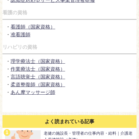
・
認知症対応型サービス事業管理者研修
看護の資格
・
看護師（国家資格）
・
准看護師
リハビリの資格
・
理学療法士（国家資格）
・
作業療法士（国家資格）
・
言語聴覚士（国家資格）
・
柔道整復師（国家資格）
・
あん摩マッサージ師
よく読まれている記事
老健の施設長・管理者の仕事内容・給料｜介護老