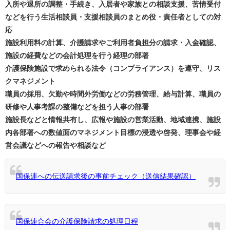
入所や退所の調整・手続き、入居者や家族との相談支援、苦情受付
などを行う生活相談員・支援相談員のまとめ役・責任者としての対
応
施設利用料の計算、介護請求やご利用者負担分の請求・入金確認、
施設の経費などの会計処理を行う経理の部署
介護保険施設で求められる法令（コンプライアンス）を遵守、リス
クマネジメント
職員の採用、欠勤や時間外労働などの労務管理、給与計算、職員の
研修や人事考課の整備などを担う人事の部署
施設長などと情報共有し、広報や施設の営業活動、地域連携、施設
内各部署への数値面のマネジメント目標の浸透や啓発、理事会や経
営会議などへの報告や相談など
国保連への伝送請求後の事前チェック（送信結果確認）
国保連合会の介護保険請求の処理日程