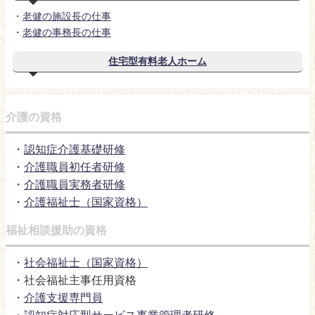
・
老健の施設長の仕事
・
老健の事務長の仕事
住宅型有料老人ホーム
介護の資格
・
認知症介護基礎研修
・
介護職員初任者研修
・
介護職員実務者研修
・
介護福祉士（国家資格）
福祉相談援助の資格
・
社会福祉士（国家資格）
・社会福祉主事任用資格
・
介護支援専門員