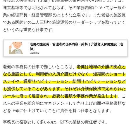
介護老人保健施設（老健）の事務長の業務内容や役割については、
運営基準等では明記されておらず、その業務内容については一般企
業の経理部長・経営管理部長のような立場です。また老健の施設長
である医師との二人三脚で施設運営のリーダーシップを取っていく
というのは重要な仕事です。
老健の施設長・管理者の仕事内容・給料｜介護老人保健施設（老
健）
2023.10.2
老健の事務長の仕事で難しいところは、
老健は地域の介護の拠点と
なる施設として、利用者の入所介護だけでなく、短期間のショート
ステイや、通所リハビリテーション、訪問リハビリテーションなど
も提供していることがあります。それぞれ介護保険法で定められた
ルールに沿って運営され、必要な書類や事務作業が発生します
。こ
れらの事業を総合的にマネジメントして売り上げの面や事務書類な
どを正確に仕上げていくことに責任を持つ仕事となります。
事務長の役割として多いのは、以下の業務の責任者です。