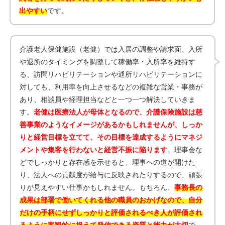
出やすい
です。
介護老人保健施設（老健）では入居の調整や請求面、入所
や退所のタイミングを調整して稼働率・入所率を維持す
る、訪問リハビリテーションや通所リハビリテーションに
対しても、利用率を向上させるなどの複雑な営業・事務が
あり、相談員や経理担当などと一つ一つ解決していきま
す。
老健は医療法人が母体となるので、介護保険施設は慈
善事業のようなイメージがあるかもしれませんが、しっか
りと経営目標を立てて、その目標を達成するようにマネジ
メントや集客を行わないと経営不振に陥ります
。理事会な
どでしっかりと存在感を示せると、理事への道が開けた
り、法人への貢献度が給与に反映されたりするので、頑張
りが見えやすい仕事かもしれません。もちろん、
事務長の
成果は部署で働いてくれる他の職員のおかげなので、自分
だけの手柄にせずしっかりと評価されるべき人が評価され