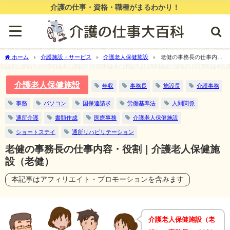
介護の仕事・資格・職種がまるわかり！
ホーム
介護施設・サービス
介護老人保健施設
老健の事務長の仕事内
容・役割｜介護老人保健施設（老健）
介護老人保健施設
年収
事務長
施設長
介護事務
事務
パソコン
国保連請求
労働基準法
人間関係
通所介護
書類作成
医療事務
介護老人保健施設
ショートステイ
通所リハビリテーション
老健の事務長の仕事内容・役割｜介護老人保健施
設（老健）
本記事はアフィリエイト・プロモーションを含みます
介護老人保健施設（老