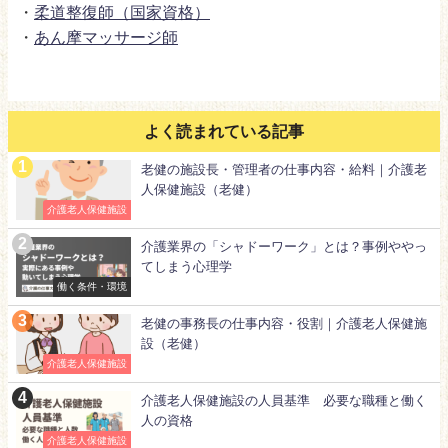
・
柔道整復師（国家資格）
・
あん摩マッサージ師
よく読まれている記事
老健の施設長・管理者の仕事内容・給料｜介護老
人保健施設（老健）
介護老人保健施設
介護業界の「シャドーワーク」とは？事例ややっ
てしまう心理学
働く条件・環境
老健の事務長の仕事内容・役割｜介護老人保健施
設（老健）
介護老人保健施設
介護老人保健施設の人員基準 必要な職種と働く
人の資格
介護老人保健施設