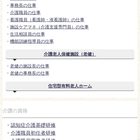
・
事務長の仕事
・
介護職員の仕事
・
看護職員（看護師・准看護師）の仕事
・
施設ケアマネ（介護支援専門員）の仕事
・
生活相談員の仕事
・
機能訓練指導員の仕事
介護老人保健施設（老健）
・
老健の施設長の仕事
・
老健の事務長の仕事
住宅型有料老人ホーム
介護の資格
・
認知症介護基礎研修
・
介護職員初任者研修