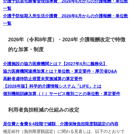
介護予防居宅療養管理指導費 2026年6月からの介護報酬・単位数
一覧
介護予防短期入所生活介護費 2026年6月からの介護報酬・単位数
一覧
2026年（令和8年度）・2024年 介護報酬改定で特徴
的な加算・制度
介護施設の協力医療機関とは？【2027年4月に義務化】
協力医療機関連携加算とは？単位数・算定要件・厚労省Q&A
高齢者虐待防止措置未実施減算の算定要件
【2026年版】科学的介護情報システム「LIFE」とは
個別機能訓練加算（Ⅰ）サービス種別ごとの単位数・算定要件
利用者負担軽減の仕組みの改定
居住費と食費を4段階で減額 介護保険負担限度額認定の内容
補足給付（負担限度額認定）に関わる見直しは、以下のとおりで