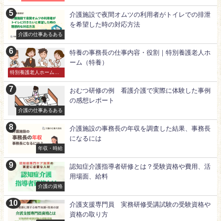
介護施設で夜間オムツの利用者がトイレでの排泄
を希望した時の対応方法
介護の仕事あるある
特養の事務長の仕事内容・役割｜特別養護老人ホ
ーム（特養）
特別養護老人ホーム
（特養）
おむつ研修の例 看護介護で実際に体験した事例
の感想レポート
介護の仕事あるある
介護施設の事務長の年収を調査した結果、事務長
になるには
年収・時給
認知症介護指導者研修とは？受験資格や費用、活
用場面、給料
介護の資格
介護支援専門員 実務研修受講試験の受験資格や
資格の取り方