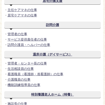
居宅介護支援
・
主任ケアマネの仕事
・
居宅ケアマネの仕事
訪問介護
・
管理者の仕事
・
サービス提供責任者の仕事
・
訪問介護員・ヘルパーの仕事
通所介護（デイサービス）
・
管理者・センター長の仕事
・
生活相談員の仕事
・
看護職員（看護師・准看護師）の仕事
・
介護職員の仕事
・
機能訓練指導員の仕事
特別養護老人ホーム（特養）
・
施設長の仕事