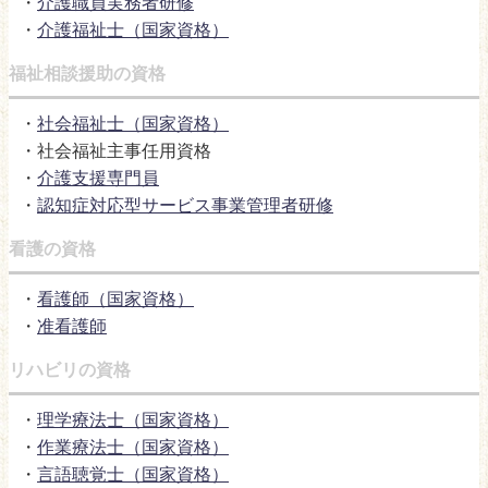
・
介護職員実務者研修
・
介護福祉士（国家資格）
福祉相談援助の資格
・
社会福祉士（国家資格）
・社会福祉主事任用資格
・
介護支援専門員
・
認知症対応型サービス事業管理者研修
看護の資格
・
看護師（国家資格）
・
准看護師
リハビリの資格
・
理学療法士（国家資格）
・
作業療法士（国家資格）
・
言語聴覚士（国家資格）