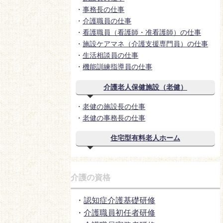
・
事務長の仕事
・
介護職員の仕事
・
看護職員（看護師・准看護師）の仕事
・
施設ケアマネ（介護支援専門員）の仕事
・
生活相談員の仕事
・
機能訓練指導員の仕事
介護老人保健施設（老健）
・
老健の施設長の仕事
・
老健の事務長の仕事
住宅型有料老人ホーム
介護の資格
・
認知症介護基礎研修
・
介護職員初任者研修