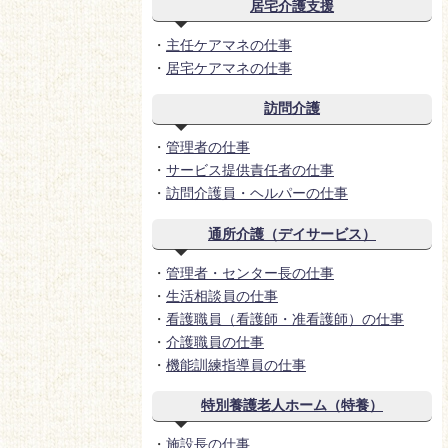
居宅介護支援
・
主任ケアマネの仕事
・
居宅ケアマネの仕事
訪問介護
・
管理者の仕事
・
サービス提供責任者の仕事
・
訪問介護員・ヘルパーの仕事
通所介護（デイサービス）
・
管理者・センター長の仕事
・
生活相談員の仕事
・
看護職員（看護師・准看護師）の仕事
・
介護職員の仕事
・
機能訓練指導員の仕事
特別養護老人ホーム（特養）
・
施設長の仕事