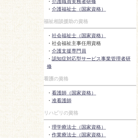
・
介護職員実務者研修
・
介護福祉士（国家資格）
福祉相談援助の資格
・
社会福祉士（国家資格）
・社会福祉主事任用資格
・
介護支援専門員
・
認知症対応型サービス事業管理者研
修
看護の資格
・
看護師（国家資格）
・
准看護師
リハビリの資格
・
理学療法士（国家資格）
・
作業療法士（国家資格）