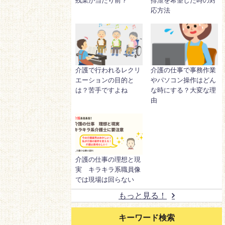
残業が当たり前？
排泄を希望した時の対
応方法
介護で行われるレクリ
介護の仕事で事務作業
エーションの目的と
やパソコン操作はどん
は？苦手ですよね
な時にする？大変な理
由
介護の仕事の理想と現
実 キラキラ系職員像
では現場は回らない
もっと見る！
キーワード検索